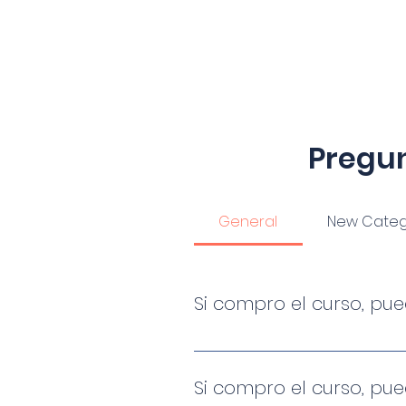
Pregun
General
New Categ
Si compro el curso, pu
Efectivamente tienes acceso i
necesites, durante todo el ti
Si compro el curso, pu