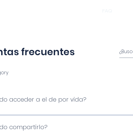
Inicio
Que aprenderás
Cursos
FAQ
Conta
tas frecuentes
ory
edo acceder a el de por vida?
limitado a todo el material del curso. Puedes consultar
empo que así lo desees.
edo compartirlo?